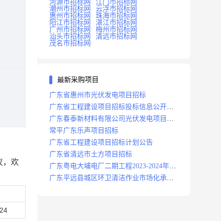
河源市招标网
江门市招标网
潮州市招标网
云浮市招标网
惠州市招标网
珠海市招标网
阳江市招标网
湛江市招标网
广州市招标网
梅州市招标网
汕头市招标网
清远市招标网
茂名市招标网
最新采购项目
广东省惠州市光伏发电项目招标
广东省工程建设项目招标投标信息公开目
录
广东春泰新材料有限公司光伏发电项目招
标
常平广东乐声项目招标
广东省工程建设项目招标计划公告
广东省清远市土方项目招标
议，欢
广东粤电大埔电厂二期工程2023-2024年度
安保服务项目招标公告
广东平远县城区环卫清洁作业市场化承包
项目招标中标候选人公示
-24