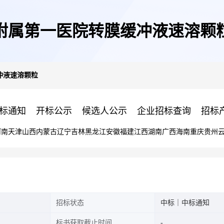
附属第一医院转膜缓冲液速溶颗
冲液速溶颗粒
标通知
开标公示
候选人公示
企业招标查询
招标
河南
天津
山西
内蒙古
辽宁
吉林
黑龙江
安徽
福建
江西
湖南
广西
海南
重庆
贵州
招标状态
中标｜中标通知
标书获取截止时间