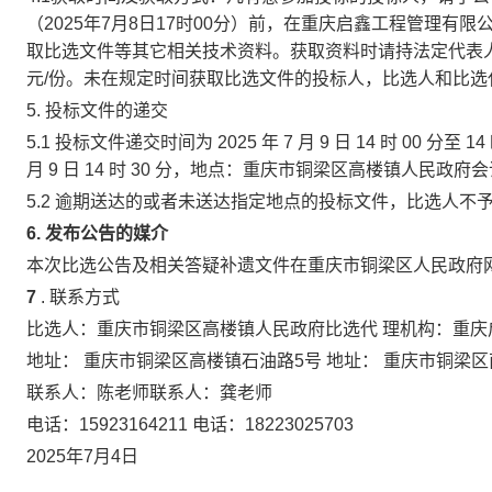
（2025年7月8日17时00分）前，在重庆启鑫工程管理有
取比选文件等其它相关技术资料。获取资料时请持法定代表人
元/份。未在规定时间获取比选文件的投标人，比选人和比
5.
投标文件的递交
5.1 投标文件递交时间为
2025
年
7
月
9
日
14
时
00
分至
14
月
9
日
14
时
30
分，地点：重庆市铜梁区高楼镇人民政府会
5.2 逾期送达的或者未送达指定地点的投标文件，比选人不
6.
发布公告的媒介
本次比选公告及相关答疑补遗文件在重庆市铜梁区人民政府网（http:/
7
.
联系方式
比选人：重庆市铜梁区高楼镇人民政府比选代
理机构：重庆
地址：
重庆市铜梁区高楼镇石油路5号
地址：
重庆市铜梁区
联系人：陈老师联系人：龚老师
电话：15923164211 电话：18223025703
2025年7月4日