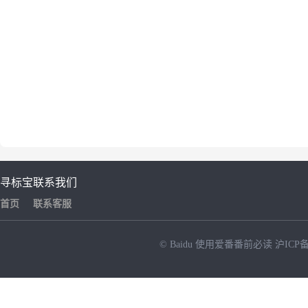
寻标宝
联系我们
首页
联系客服
© Baidu
使用爱番番前必读
沪ICP备
NEW
HOT