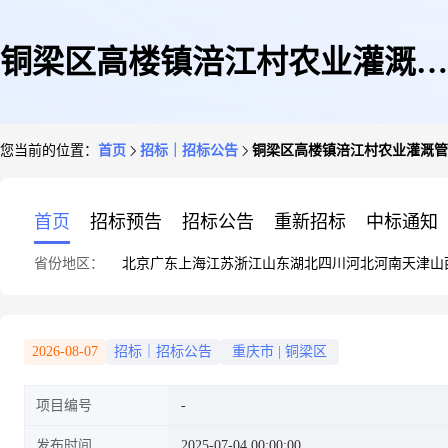
铜梁区高楼镇涪江村农业灌溉管
您当前的位置：
首页
招标｜招标公告
铜梁区高楼镇涪江村农业灌溉管
网设施建设工程比选公告
首页
招标预告
招标公告
重新招标
中标通知
省份地区：
北京
广东
上海
江苏
浙江
山东
湖北
四川
河北
河南
天津
山
2026-08-07
招标｜招标公告
重庆市
|
铜梁区
项目编号
发布时间
2025-07-04 00:00:00