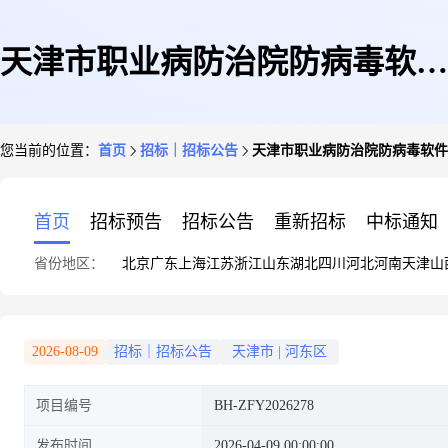
天津市职业病防治院防病毒软件
您当前的位置：
首页
招标｜招标公告
天津市职业病防治院防病毒软件
升级扩容服务项目竞争性磋商公
首页
招标预告
招标公告
重新招标
中标通知
省份地区：
北京
广东
上海
江苏
浙江
山东
湖北
四川
河北
河南
天津
山
告
2026-08-09
招标｜招标公告
天津市
|
河东区
项目编号
BH-ZFY2026278
发布时间
2026-04-09 00:00:00