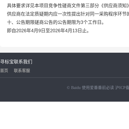
具体要求详见本项目竞争性磋商文件第三部分《供应商须知》
供应商在法定质疑期内应一次性提出针对同一采购程序环节
十、公告期限磋商公告的公告期限为3个工作日。
即自2026年4月9日至2026年4月13日止。
寻标宝
联系我们
首页
联系客服
© Baidu
使用爱番番前必读
沪ICP备
NEW
HOT