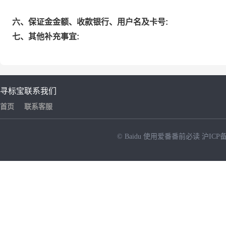
六、保证金金额、收款银行、用户名及卡号:
七、其他补充事宜:
寻标宝
联系我们
首页
联系客服
© Baidu
使用爱番番前必读
沪ICP备
NEW
HOT