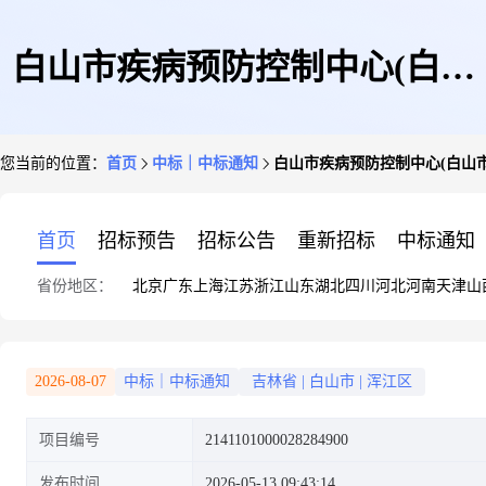
白山市疾病预防控制中心(白山
您当前的位置：
首页
中标｜中标通知
白山市疾病预防控制中心(白山
市卫生监督所)关于笔记本电脑
首页
招标预告
招标公告
重新招标
中标通知
省份地区：
北京
广东
上海
江苏
浙江
山东
湖北
四川
河北
河南
天津
山
的框架协议采购项目成交公告
2026-08-07
中标｜中标通知
吉林省
|
白山市
|
浑江区
项目编号
2141101000028284900
发布时间
2026-05-13 09:43:14