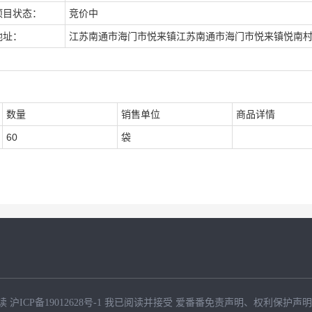
项目状态：
竞价中
地址：
江苏南通市海门市悦来镇江苏南通市海门市悦来镇悦南
数量
销售单位
商品详情
60
袋
读
沪ICP备19012628号-1
我已阅读并接受
爱番番免责声明
、
权利保护声明