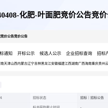
240408-化肥-叶面肥竞价公告竞
叶面肥竞价公告竞价公告
标通知
开标公示
候选人公示
企业招标查询
招标
河南
天津
山西
内蒙古
辽宁
吉林
黑龙江
安徽
福建
江西
湖南
广西
海南
重庆
贵州
01
招标状态
招标｜招标公告
标书获取截止时间