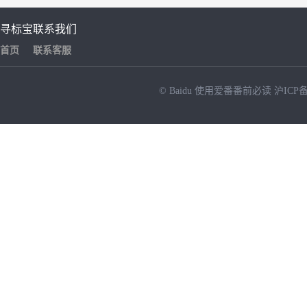
寻标宝
联系我们
首页
联系客服
© Baidu
使用爱番番前必读
沪ICP备
NEW
HOT
暂时没有搜索结果…