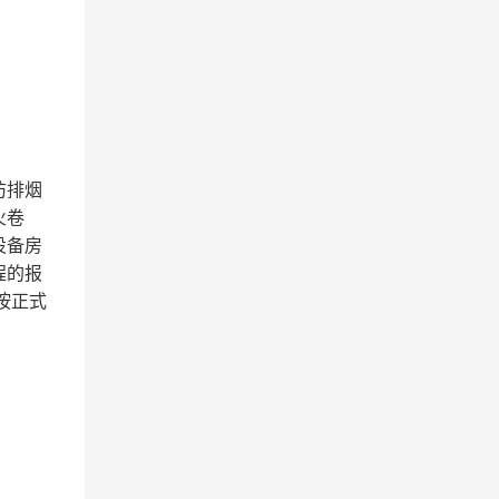
防排烟
火卷
设备房
程的报
按正式