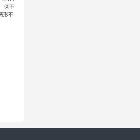
 ②不
情形不