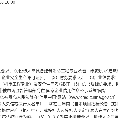
8 18:00
质要求： ①投标人需具备建筑消防工程专业承包一级资质 ②建筑
企业安全生产许可证》。 （2）财务要求:无； （3）业绩要求
（机电工程专业）及安全生产考核B证 （5）信誉及诚信要求：
①被市场监督管理部门在“国家企业信用信息公示系统”网站
②被最高人民法院在“信用中国”网站（www.creditchina.gov.c
纳入失信被执行人名单）； ③在三年内（自本项目招标公告（或
合格供应商（执行中），或投标人及投标人法定代表人在生产经
违法犯罪行为的。 （6）关联关系禁止投标要求：投标人之间