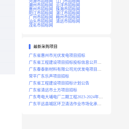
河源市招标网
江门市招标网
潮州市招标网
云浮市招标网
惠州市招标网
珠海市招标网
阳江市招标网
湛江市招标网
广州市招标网
梅州市招标网
汕头市招标网
清远市招标网
茂名市招标网
最新采购项目
广东省惠州市光伏发电项目招标
广东省工程建设项目招标投标信息公开目
录
广东春泰新材料有限公司光伏发电项目招
标
常平广东乐声项目招标
广东省工程建设项目招标计划公告
广东省清远市土方项目招标
广东粤电大埔电厂二期工程2023-2024年度
安保服务项目招标公告
广东平远县城区环卫清洁作业市场化承包
项目招标中标候选人公示