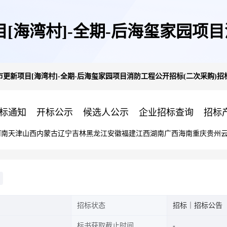
[海湾村]-全期-后海玺家园项目
更新项目[海湾村]-全期-后海玺家园项目消防工程公开招标(二次采购)招
标公告
标通知
开标公示
候选人公示
企业招标查询
招标
河南
天津
山西
内蒙古
辽宁
吉林
黑龙江
安徽
福建
江西
湖南
广西
海南
重庆
贵州
招标状态
招标｜招标公告
标书获取截止时间