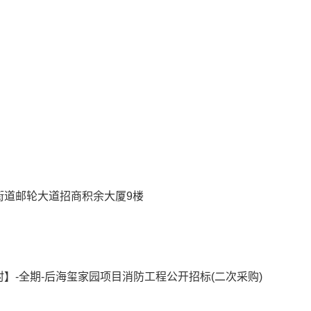
街道邮轮大道招商积余大厦9楼
】-全期-后海玺家园项目消防工程公开招标(二次采购)