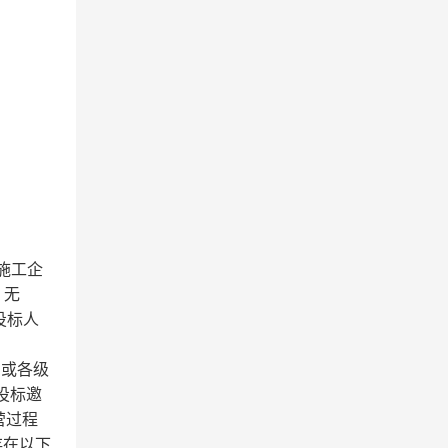
施工企
：无
投标人
n）或各级
投标邀
营过程
存在以下