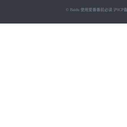
© Baidu
使用爱番番前必读
沪ICP备
NEW
HOT
暂时没有搜索结果…