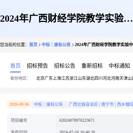
2024年广西财经学院教学实验中
您当前的位置：
首页
中标｜废标公告
2024年广西财经学院教学实验
心专业实验室更新改造项目(重
首页
招标预告
招标公告
重新招标
中标通知
省份地区：
北京
广东
上海
江苏
浙江
山东
湖北
四川
河北
河南
天津
山
1)竞价终止公告
2026-08-06
中标｜废标公告
广西壮族自治区
|
南宁市
|
西乡塘
项目编号
62024070970223671
发布时间
2024-07-16 10:46:20