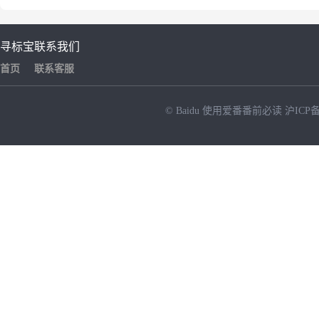
寻标宝
联系我们
首页
联系客服
© Baidu
使用爱番番前必读
沪ICP备
NEW
HOT
暂时没有搜索结果…