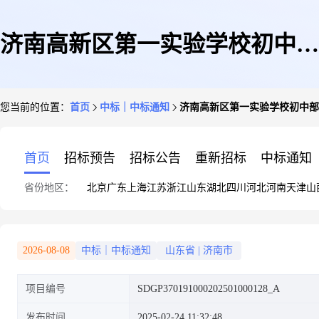
济南高新区第一实验学校初中部
您当前的位置：
首页
中标｜中标通知
济南高新区第一实验学校初中部
试卷印刷成交公告
首页
招标预告
招标公告
重新招标
中标通知
省份地区：
北京
广东
上海
江苏
浙江
山东
湖北
四川
河北
河南
天津
山
2026-08-08
中标｜中标通知
山东省
|
济南市
项目编号
SDGP370191000202501000128_A
发布时间
2025-02-24 11:32:48