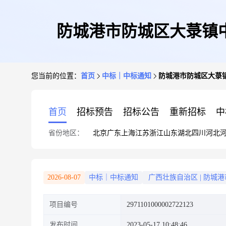
防城港市防城区大菉镇
您当前的位置：
首页
中标｜中标通知
防城港市防城区大菉
首页
招标预告
招标公告
重新招标
中
省份地区：
北京
广东
上海
江苏
浙江
山东
湖北
四川
河北
2026-08-07
中标｜中标通知
广西壮族自治区
|
防城港
项目编号
2971101000002722123
发布时间
2023-05-17 10:48:46