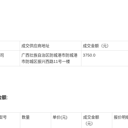
成交供应商地址
成交金额（元）
司
广西壮族自治区防城港市防城港
3750.0
市防城区振兴西路11号一楼
额:
型号
数量
单价(元)
成交金额
报价明
（元）