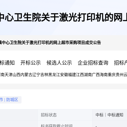
中心卫生院关于激光打印机的网
镇中心卫生院关于激光打印机的网上超市采购项目成交公告
标通知
开标公示
候选人公示
企业招标查询
招标
河南
天津
山西
内蒙古
辽宁
吉林
黑龙江
安徽
福建
江西
湖南
广西
海南
重庆
贵州
市
|
防城区
招标状态
中标｜中标通知
标书获取截止时间