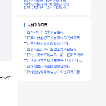
贺州市招标网
柳州市招标网
防城港市招标网
河池市招标网
桂林市招标网
钦州市招标网
最新采购项目
广西2023年旱改水项目招标
广西昊升新能源开发有限公司光伏项目招
标
广西电信局信息化改革项目招标
广西良兴区庆海产业园土方项目招标
广西南宁高新区利华路二期工程项目招标
广西扶绥县农户屋顶安装光伏项目招标公
告
广西宾阳生态南山陵园项目招标
广西绿色能源零碳电力产业链项目招标
已经结