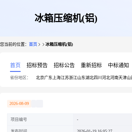
冰箱压缩机(铝)
您当前的位置：
首页
冰箱压缩机(铝)
首页
招标预告
招标公告
重新招标
中标通知
省份地区：
北京
广东
上海
江苏
浙江
山东
湖北
四川
河北
河南
天津
山
2026-08-09
项目编号
发布时间
2026-01-19 16:05:27