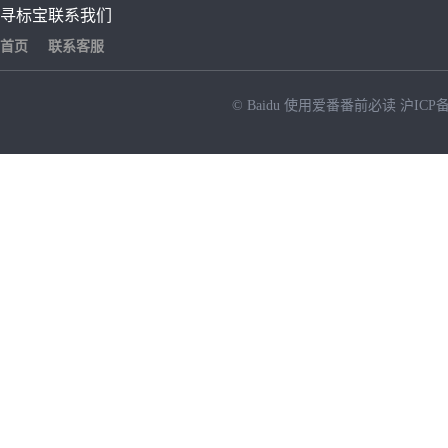
寻标宝
联系我们
首页
联系客服
© Baidu
使用爱番番前必读
沪ICP备
NEW
HOT
暂时没有搜索结果…