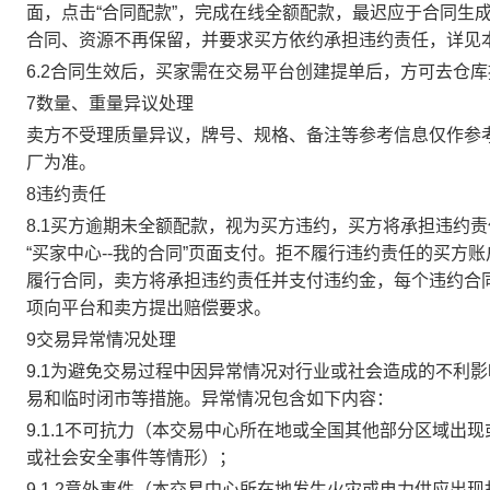
面，点击“合同配款”，完成在线全额配款，最迟应于合同生成当
合同、资源不再保留，并要求买方依约承担违约责任，详见
6.2合同生效后，买家需在交易平台创建提单后，方可去仓
7数量、重量异议处理
卖方不受理质量异议，牌号、规格、备注等参考信息仅作参
厂为准。
8违约责任
8.1买方逾期未全额配款，视为买方违约，买方将承担违约
“买家中心--我的合同”页面支付。拒不履行违约责任的买
履行合同，卖方将承担违约责任并支付违约金，每个违约合同
项向平台和卖方提出赔偿要求。
9交易异常情况处理
9.1为避免交易过程中因异常情况对行业或社会造成的不利
易和临时闭市等措施。异常情况包含如下内容：
9.1.1不可抗力（本交易中心所在地或全国其他部分区域
或社会安全事件等情形）；
9.1.2意外事件（本交易中心所在地发生火灾或电力供应出