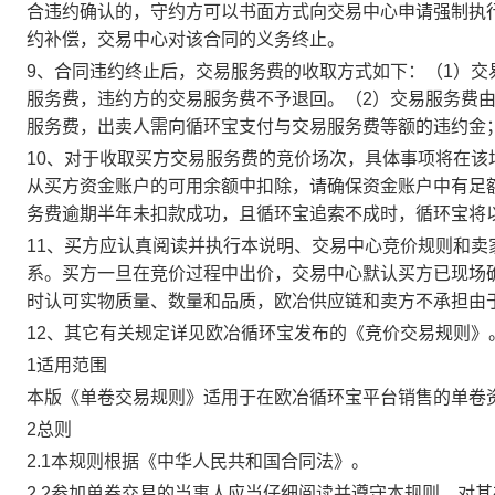
合违约确认的，守约方可以书面方式向交易中心申请强制执
约补偿，交易中心对该合同的义务终止。
9、合同违约终止后，交易服务费的收取方式如下：（1）
服务费，违约方的交易服务费不予退回。（2）交易服务费
服务费，出卖人需向循环宝支付与交易服务费等额的违约金
10、对于收取买方交易服务费的竞价场次，具体事项将在
从买方资金账户的可用余额中扣除，请确保资金账户中有足
务费逾期半年未扣款成功，且循环宝追索不成时，循环宝将
11、买方应认真阅读并执行本说明、交易中心竞价规则和
系。买方一旦在竞价过程中出价，交易中心默认买方已现场
时认可实物质量、数量和品质，欧冶供应链和卖方不承担由
12、其它有关规定详见欧冶循环宝发布的《竞价交易规则》
1适用范围
本版《单卷交易规则》适用于在欧冶循环宝平台销售的单卷
2总则
2.1本规则根据《中华人民共和国合同法》。
2.2参加单卷交易的当事人应当仔细阅读并遵守本规则，对