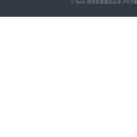
© Baidu
使用爱番番前必读
沪ICP备
NEW
HOT
暂时没有搜索结果…