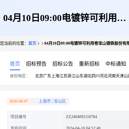
04月10日09:00电镀锌可利用卷
您当前的位置：
首页
04月10日09:00电镀锌可利用卷宝山钢铁股份有
宝山钢铁股份有限公司
首页
招标预告
招标公告
重新招标
中标通知
省份地区：
北京
广东
上海
江苏
浙江
山东
湖北
四川
河北
河南
天津
山
2026-08-07
上海市
|
宝山区
项目编号
ZZ2404092110784
发布时间
2024-04-10 04:52:48