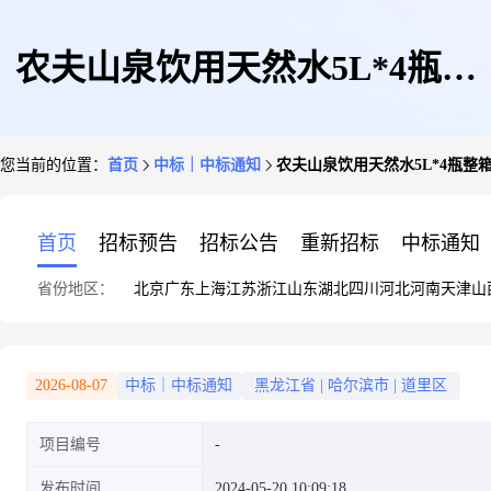
农夫山泉饮用天然水5L*4瓶整
您当前的位置：
首页
中标｜中标通知
农夫山泉饮用天然水5L*4瓶整
箱装千岛湖水源地
首页
招标预告
招标公告
重新招标
中标通知
省份地区：
北京
广东
上海
江苏
浙江
山东
湖北
四川
河北
河南
天津
山
2026-08-07
中标｜中标通知
黑龙江省
|
哈尔滨市
|
道里区
项目编号
发布时间
2024-05-20 10:09:18