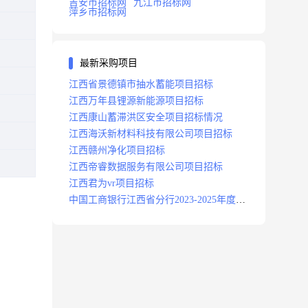
吉安市招标网
九江市招标网
萍乡市招标网
最新采购项目
江西省景德镇市抽水蓄能项目招标
江西万年县锂源新能源项目招标
江西康山蓄滞洪区安全项目招标情况
江西海沃新材料科技有限公司项目招标
江西赣州净化项目招标
江西帝睿数据服务有限公司项目招标
江西君为vr项目招标
中国工商银行江西省分行2023-2025年度补
充医疗保险项目招标公告