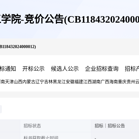
院-竞价公告(CB118432024000
432024000012)
标通知
开标公示
候选人公示
企业招标查询
招标
河南
天津
山西
内蒙古
辽宁
吉林
黑龙江
安徽
福建
江西
湖南
广西
海南
重庆
贵州
招标状态
招标｜招标公告
标书获取截止时间