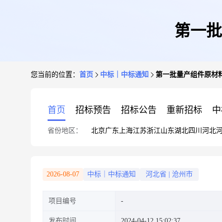
第一批
您当前的位置：
首页
中标｜中标通知
第一批量产组件原材
首页
招标预告
招标公告
重新招标
中
省份地区：
北京
广东
上海
江苏
浙江
山东
湖北
四川
河北
2026-08-07
中标｜中标通知
河北省
|
沧州市
项目编号
发布时间
2024-04-12 15:02:37