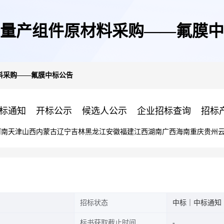
量产组件原材料采购——氟膜中
料采购——氟膜中标公告
标通知
开标公示
候选人公示
企业招标查询
招标
河南
天津
山西
内蒙古
辽宁
吉林
黑龙江
安徽
福建
江西
湖南
广西
海南
重庆
贵州
招标状态
中标｜中标通知
标书获取截止时间