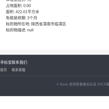
占地面积: 0.00
面积: 422.01平方米
免租装修期: 3个月
标的物所在地: 陕西省渭南市临渭区
标的物描述: null
寻标宝
联系我们
首页
联系客服
© Baidu
使用爱番番前必读
沪ICP备
NEW
HOT