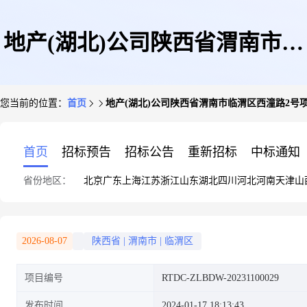
地产(湖北)公司陕西省渭南市临
您当前的位置：
首页
地产(湖北)公司陕西省渭南市临渭区西潼路2号项
渭区西潼路2号项目(二次)
首页
招标预告
招标公告
重新招标
中标通知
省份地区：
北京
广东
上海
江苏
浙江
山东
湖北
四川
河北
河南
天津
山
2026-08-07
陕西省
|
渭南市
|
临渭区
项目编号
RTDC-ZLBDW-20231100029
发布时间
2024-01-17 18:13:43