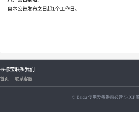
自本公告发布之日起1个工作日。
寻标宝
联系我们
首页
联系客服
© Baidu
使用爱番番前必读
沪ICP备
NEW
HOT