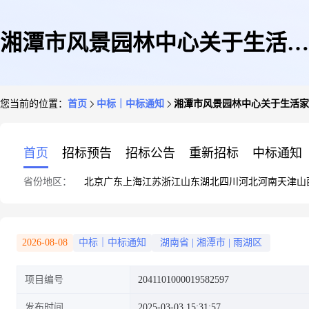
湘潭市风景园林中心关于生活家
您当前的位置：
首页
中标｜中标通知
湘潭市风景园林中心关于生活家
电配件的网上超市采购项目成交
首页
招标预告
招标公告
重新招标
中标通知
省份地区：
北京
广东
上海
江苏
浙江
山东
湖北
四川
河北
河南
天津
山
公告
2026-08-08
中标｜中标通知
湖南省
|
湘潭市
|
雨湖区
项目编号
2041101000019582597
发布时间
2025-03-03 15:31:57