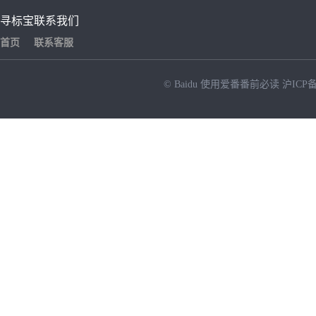
寻标宝
联系我们
首页
联系客服
© Baidu
使用爱番番前必读
沪ICP备
NEW
HOT
暂时没有搜索结果…