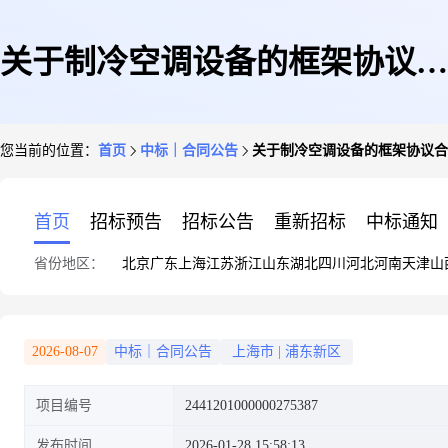
关于制冷空调设备的框架协议合
您当前的位置：
首页
中标｜合同公告
关于制冷空调设备的框架协议合
同公告
首页
招标预告
招标公告
重新招标
中标通知
省份地区：
北京
广东
上海
江苏
浙江
山东
湖北
四川
河北
河南
天津
山
2026-08-07
中标｜合同公告
上海市
|
浦东新区
项目编号
2441201000000275387
发布时间
2026-01-28 15:58:13