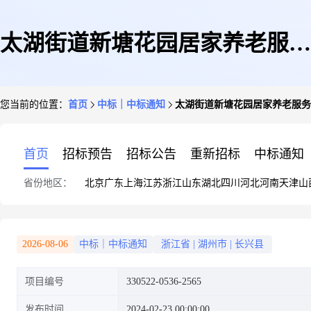
太湖街道新塘花园居家养老服务
您当前的位置：
首页
中标｜中标通知
太湖街道新塘花园居家养老服务
中心装修工程
首页
招标预告
招标公告
重新招标
中标通知
省份地区：
北京
广东
上海
江苏
浙江
山东
湖北
四川
河北
河南
天津
山
2026-08-06
中标｜中标通知
浙江省
|
湖州市
|
长兴县
项目编号
330522-0536-2565
发布时间
2024-02-23 00:00:00