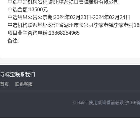
中选中介机构名称:湖州精海项目管理服务有限公司
中选金额:13500元
中选结果公告公示期:2024年02月23日-2024年02月24日
中选机构联系地址:浙江省湖州市长兴县李家巷镇李家巷村16
项目业主咨询电话:13868254965
备注:
寻标宝
联系我们
首页
联系客服
© Baidu
使用爱番番前必读
沪ICP备
NEW
HOT