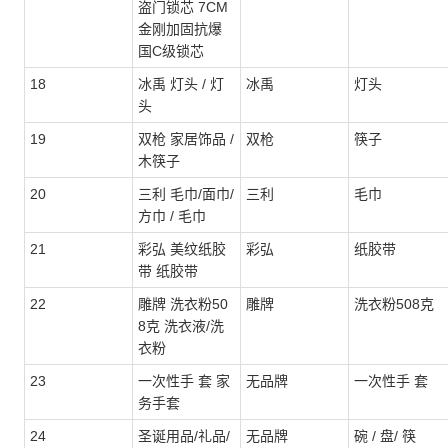
盗门锁芯 7CM
金刚加固抗爆
国C级锁芯
18
冰禹 灯头 / 灯
冰禹
灯头
头
19
双枪 家居饰品 /
双枪
筷子
木筷子
20
三利 毛巾/面巾/
三利
毛巾
方巾 / 毛巾
21
彩弘 美纹纸胶
彩弘
纸胶带
带 纸胶带
22
雕牌 洗衣粉50
雕牌
洗衣粉508克
8克 洗衣液/洗
衣粉
23
一次性手 套 家
无品牌
一次性手 套
务手套
24
圣诞用品/礼品/
无品牌
碗 / 盘/ 筷