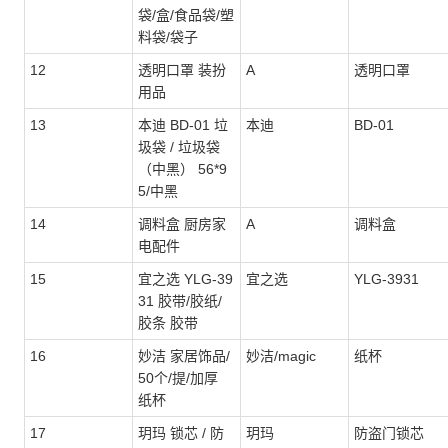
袋/盒/食品袋/塑
料袋/袋子
12
透明口罩 装扮
A
透明口罩
用品
13
本迪 BD-01 垃
本迪
BD-01
圾袋 / 垃圾袋
（中黑） 56*9
5/中黑
14
调料盒 厨房家
A
调料盒
电配件
15
宜之选 YLG-39
宜之选
YLG-3931
31 胶带/胶纸/
胶条 胶带
16
妙洁 家居饰品/
妙洁/magic
纸杯
50个/提/加厚
纸杯
17
玥玛 锁芯 / 防
玥玛
防盗门锁芯