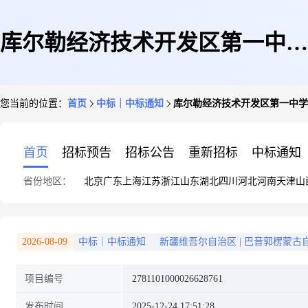
库尔勒经济技术开发区第一中学
您当前的位置：
首页
中标｜中标通知
库尔勒经济技术开发区第一中学
关于刷子的网上超市采购项目成
首页
招标预告
招标公告
重新招标
中标通知
省份地区：
北京
广东
上海
江苏
浙江
山东
湖北
四川
河北
河南
天津
山
交公告
2026-08-09
中标｜中标通知
新疆维吾尔自治区
|
巴音郭楞蒙古
项目编号
2781101000026628761
发布时间
2025-12-24 17:51:28