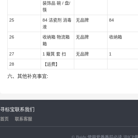
装饰品 碗 / 盘/
筷
25
84 洁瓷剂 消毒
无品牌
84
液
26
收纳箱 物流箱
无品牌
收纳箱
箱
27
1 簸箕 套 扫
无品牌
1
28
【运费】
六、其他补充事宜:
寻标宝
联系我们
首页
联系客服
© Baidu
使用爱番番前必读
沪ICP备