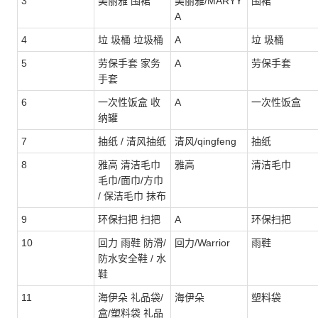
3
美丽雅 围裙
美丽雅/MARYY
围裙
A
4
垃 圾桶 垃圾桶
A
垃 圾桶
5
劳保手套 家务
A
劳保手套
手套
6
一次性饭盒 收
A
一次性饭盒
纳罐
7
抽纸 / 清风抽纸
清风/qingfeng
抽纸
8
雅高 清洁毛巾
雅高
清洁毛巾
毛巾/面巾/方巾
/ 保洁毛巾 抹布
9
环保扫把 扫把
A
环保扫把
10
回力 雨鞋 防滑/
回力/Warrior
雨鞋
防水安全鞋 / 水
鞋
11
海伊朵 礼品袋/
海伊朵
塑料袋
盒/塑料袋 礼品