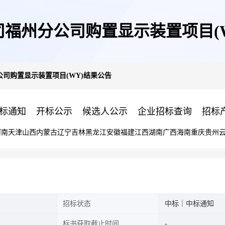
福州分公司购置显示装置项目(
司购置显示装置项目(WY)结果公告
标通知
开标公示
候选人公示
企业招标查询
招标
河南
天津
山西
内蒙古
辽宁
吉林
黑龙江
安徽
福建
江西
湖南
广西
海南
重庆
贵州
招标状态
中标｜中标通知
标书获取截止时间