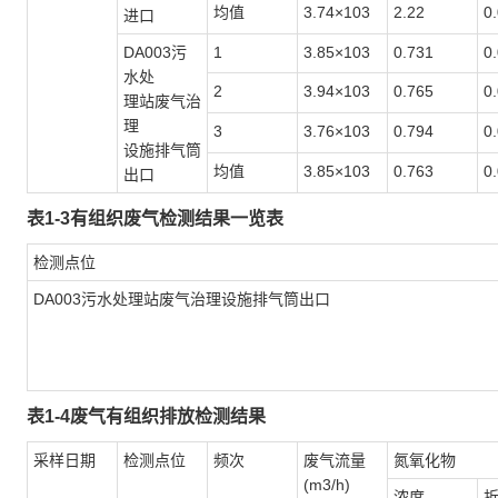
均值
3.74×103
2.22
0
进口
DA003污
1
3.85×103
0.731
0
水处
2
3.94×103
0.765
0
理站废气治
理
3
3.76×103
0.794
0
设施排气筒
均值
3.85×103
0.763
0
出口
表1-3有组织废气检测结果一览表
检测点位
DA003污水处理站废气治理设施排气筒出口
表1-4废气有组织排放检测结果
采样日期
检测点位
频次
废气流量
氮氧化物
(m3/h)
浓度