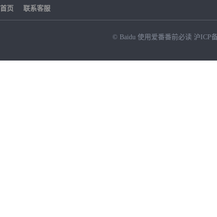
首页
联系客服
© Baidu
使用爱番番前必读
沪ICP备
NEW
HOT
暂时没有搜索结果…