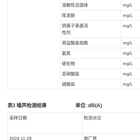
溶解性总固体
mg/L
挥发酚
mg/L
阴离子表面活
mg/L
性剂
高锰酸盐指数
mg/L
氨氮
mg/L
硫化物
mg/L
亚硝酸盐
mg/L
硝酸盐
mg/L
表3 噪声检测结果 单位: dB(A)
采样日期
检测点位
2024.11.29
南厂界