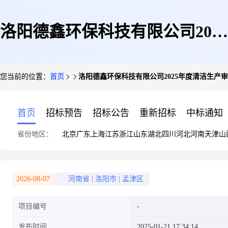
洛阳德鑫环保科技有限公司2025
您当前的位置：
首页
洛阳德鑫环保科技有限公司2025年度清洁生产
年度清洁生产审核前公示
首页
招标预告
招标公告
重新招标
中标通知
省份地区：
北京
广东
上海
江苏
浙江
山东
湖北
四川
河北
河南
天津
山
2026-08-07
河南省
|
洛阳市
|
孟津区
项目编号
发布时间
2025-01-21 17:34:14