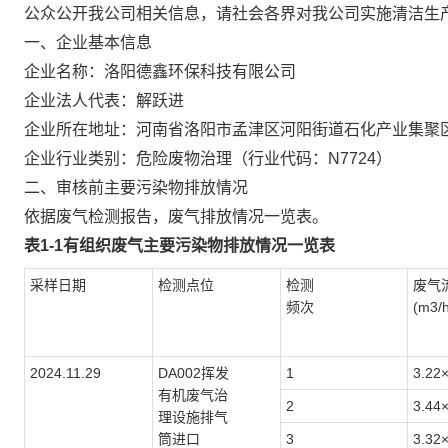
公众公开我公司相关信息，请社会各界对我公司实施清洁生
一、企业基本信息
企业名称：洛阳德鑫环保科技有限公司
企业法人代表：解跃进
企业所在地址：河南省洛阳市孟津区河阳街道石化产业集聚
企业行业类别：危险废物治理（行业代码：N7724）
二、审核前主要污染物排放情况
依据废气检测报告，废气排放情况一览表。
表1-1有组织废气主要污染物排放情况一览表
采样日期
检测点位
检测
废气
频次
(m3/h
2024.11.29
DA002挥发
1
3.22
有机废气治
2
3.44
理设施排气
筒进口
3
3.32