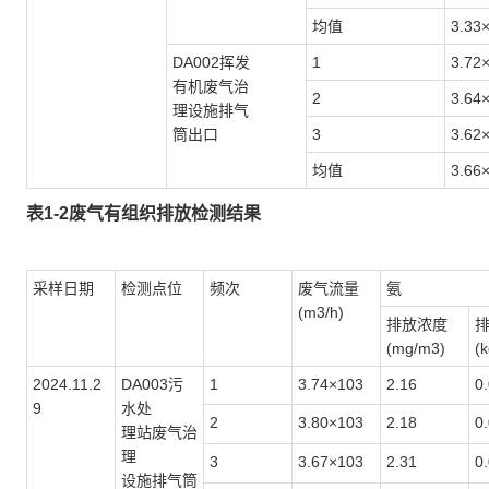
均值
3.33
DA002挥发
1
3.72
有机废气治
2
3.64
理设施排气
筒出口
3
3.62
均值
3.66
表1-2废气有组织排放检测结果
采样日期
检测点位
频次
废气流量
氨
(m3/h)
排放浓度
(mg/m3)
(k
2024.11.2
DA003污
1
3.74×103
2.16
0
9
水处
2
3.80×103
2.18
0
理站废气治
理
3
3.67×103
2.31
0
设施排气筒