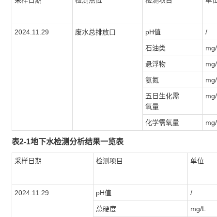
采样日期
检测点位
检测项目
单
2024.11.29
废水总排放口
pH值
/
石油类
mg/
悬浮物
mg/
氨氮
mg/
五日生化需
mg/
氧量
化学需氧量
mg/
表2-1地下水检测分析结果一览表
采样日期
检测项目
单位
2024.11.29
pH值
/
总硬度
mg/L