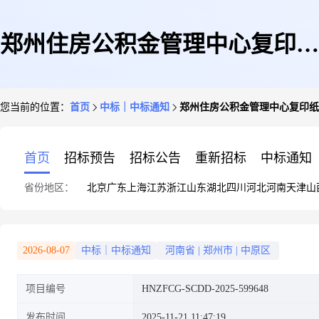
郑州住房公积金管理中心复印纸
您当前的位置：
首页
中标｜中标通知
郑州住房公积金管理中心复印纸
直接订购成交公告
首页
招标预告
招标公告
重新招标
中标通知
省份地区：
北京
广东
上海
江苏
浙江
山东
湖北
四川
河北
河南
天津
山
2026-08-07
中标｜中标通知
河南省
|
郑州市
|
中原区
项目编号
HNZFCG-SCDD-2025-599648
发布时间
2025-11-21 11:47:19