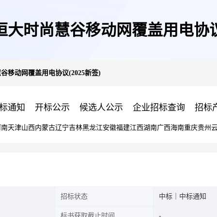
恒大时尚慧谷移动网覆盖用电协议(
谷移动网覆盖用电协议(2025新签)
标通知
开标公示
候选人公示
企业招标查询
招标
河南
天津
山西
内蒙古
辽宁
吉林
黑龙江
安徽
福建
江西
湖南
广西
海南
重庆
贵州
招标状态
中标｜中标通知
标书获取截止时间