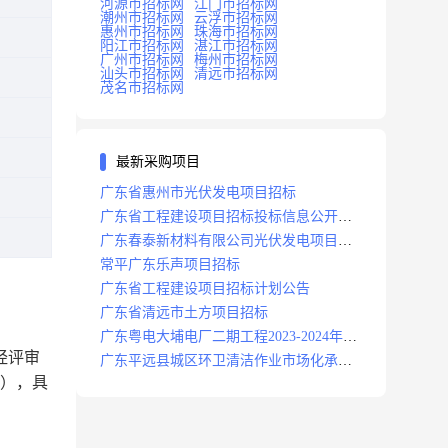
河源市招标网
江门市招标网
潮州市招标网
云浮市招标网
惠州市招标网
珠海市招标网
阳江市招标网
湛江市招标网
广州市招标网
梅州市招标网
汕头市招标网
清远市招标网
茂名市招标网
最新采购项目
广东省惠州市光伏发电项目招标
广东省工程建设项目招标投标信息公开目
录
广东春泰新材料有限公司光伏发电项目招
标
常平广东乐声项目招标
广东省工程建设项目招标计划公告
广东省清远市土方项目招标
广东粤电大埔电厂二期工程2023-2024年度
经评审
安保服务项目招标公告
广东平远县城区环卫清洁作业市场化承包
），具
项目招标中标候选人公示