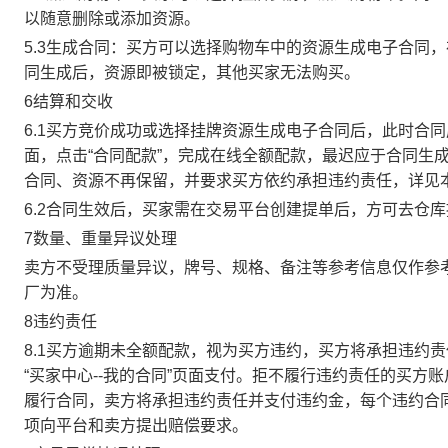
以随意删除或添加资源。
5.3生成合同：买方可以选择购物车中的资源生成电子合同
同生成后，资源即被锁定，其他买家无法购买。
6结算和交收
6.1买方竞价成功或选择挂牌资源生成电子合同后，此时合同
面，点击“合同配款”，完成在线全额配款，最迟应于合同生成当
合同、资源不再保留，并要求买方依约承担违约责任，详见
6.2合同生效后，买家需在交易平台创建提单后，方可去仓
7数量、重量异议处理
卖方不受理质量异议，牌号、规格、备注等参考信息仅作参
厂为准。
8违约责任
8.1买方逾期未全额配款，视为买方违约，买方将承担违约
“买家中心--我的合同”页面支付。拒不履行违约责任的买
履行合同，卖方将承担违约责任并支付违约金，每个违约合同
项向平台和卖方提出赔偿要求。