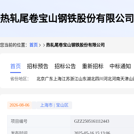
热轧尾卷宝山钢铁股份有限公司
您当前的位置：
首页
热轧尾卷宝山钢铁股份有限公司
首页
招标预告
招标公告
重新招标
中标通知
省份地区：
北京
广东
上海
江苏
浙江
山东
湖北
四川
河北
河南
天津
山
2026-08-06
上海市
|
宝山区
项目编号
GZZ2505161112443
发布时间
2025-05-16 15:13:06