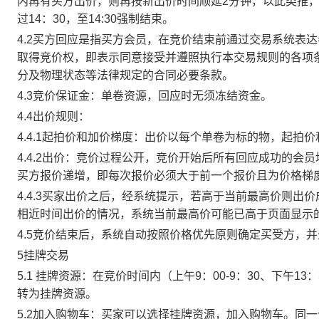
内再有买方出价，则再按新出价时间顺延2分钟，以此类推
过14：30，至14:30强制结束。
4.2买方回应是指买方会员，在竞价结束前通过交易系统表
取得竞价权，即表示同意接受并遵照执行本交易规则的各项
分及物理状态等法律规定的合同必要条款。
4.3竞价保证金：单卷资源，回应时无须冻结资金。
4.4出价规则：
4.4.1起拍价和加价梯度：出价以每个单卷为标的物，起拍
4.4.2出价：竞价过程公开，竞价开始后所有回应成功的
买方报价递增，即每次报价必须大于前一个报价且为价格梯
4.4.3买家出价之后，经系统提示，若高于当前最高价则
相近时间出价的情况，系统当前最高价可能已高于页面显示
4.5竞价结束后，系统自动按照价格优先原则确定买受方，
5挂牌交易
5.1 挂牌资源：在竞价时间内（上午9：00-9：30、下午1
转为挂牌资源。
5.2加入购物车：买家可以选择挂牌资源，加入购物车。同