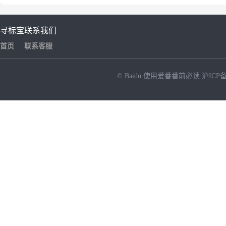
寻标宝
联系我们
首页
联系客服
© Baidu
使用爱番番前必读
沪ICP备
NEW
HOT
暂时没有搜索结果…