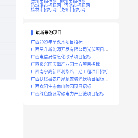
贺州市招标网
柳州市招标网
防城港市招标网
河池市招标网
桂林市招标网
钦州市招标网
最新采购项目
广西2023年旱改水项目招标
广西昊升新能源开发有限公司光伏项目招
标
广西电信局信息化改革项目招标
广西良兴区庆海产业园土方项目招标
广西南宁高新区利华路二期工程项目招标
广西扶绥县农户屋顶安装光伏项目招标公
告
广西宾阳生态南山陵园项目招标
广西绿色能源零碳电力产业链项目招标