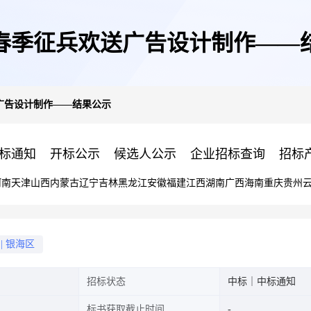
5年春季征兵欢送广告设计制作——
送广告设计制作——结果公示
标通知
开标公示
候选人公示
企业招标查询
招标
河南
天津
山西
内蒙古
辽宁
吉林
黑龙江
安徽
福建
江西
湖南
广西
海南
重庆
贵州
|
银海区
招标状态
中标｜中标通知
标书获取截止时间