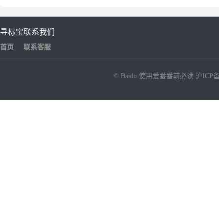
寻标宝
联系我们
首页
联系客服
© Baidu
使用爱番番前必读
沪ICP备
NEW
HOT
暂时没有搜索结果…