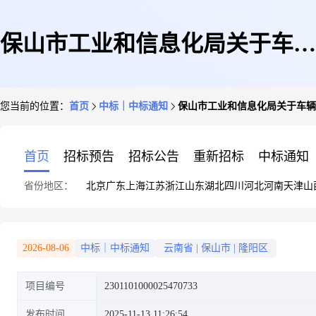
保山市工业和信息化局关于车辆
您当前的位置：
首页
中标｜中标通知
保山市工业和信息化局关于车辆
维修和保养服务的框架协议采购
首页
招标预告
招标公告
重新招标
中标通知
省份地区：
北京
广东
上海
江苏
浙江
山东
湖北
四川
河北
河南
天津
山
项目成交公告
2026-08-06
中标｜中标通知
云南省
|
保山市
|
隆阳区
项目编号
2301101000025470733
发布时间
2025-11-13 11:26:54