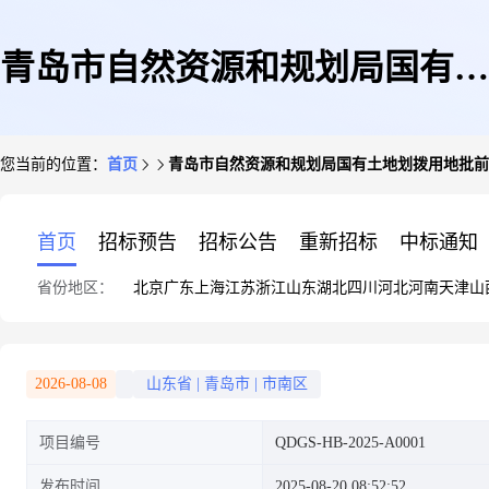
青岛市自然资源和规划局国有土
您当前的位置：
首页
青岛市自然资源和规划局国有土地划拨用地批前
地划拨用地批前公示
首页
招标预告
招标公告
重新招标
中标通知
省份地区：
北京
广东
上海
江苏
浙江
山东
湖北
四川
河北
河南
天津
山
2026-08-08
山东省
|
青岛市
|
市南区
项目编号
QDGS-HB-2025-A0001
发布时间
2025-08-20 08:52:52