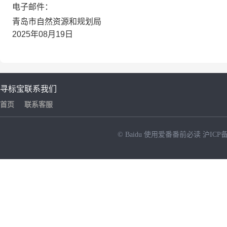
电子邮件：
青岛市自然资源和规划局
2025年08月19日
寻标宝
联系我们
首页
联系客服
© Baidu
使用爱番番前必读
沪ICP备
NEW
HOT