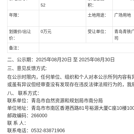
52
积：
年限：
土地用途：
广场用地
划拨价/出让
0万元
受让单位：
青岛青铁
价：
司
备注：
二、公示期：2025年08月20日 至 2025年08月30日
三、意见反馈方式:
在公示时限内，任何单位、组织和个人对本公示所列内容有
或虽有异议但经审查没有发现存在违反法律法规行为的，我
八、 联系方式：
联系单位：青岛市自然资源和规划局市南分局
单位地址：青岛市市南区香港西路81号裕源大厦C座10楼100
邮政编码：266000
联 系 人：
联系电话：0532-83871906