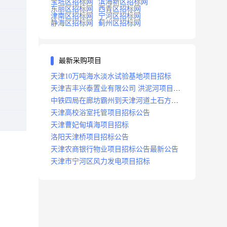
宝坻区招标网
滨海新区招标网
东丽区招标网
西青区招标网
津南区招标网
宁河区招标网
静海区招标网
蓟州区招标网
最新采购项目
天津10万吨海水淡水试验基地项目招标
天津吉丰兴泰置业有限公司 洪泥河项目招
标工程
中铁四局在廊坊霸州到天津河道土石方工
程项目招标
天津高校浴室托管项目招标公告
天津曹妃甸填海项目招标
洛阳天津桥项目招标公告
天津农商银行物业项目招标公告最新公告
天津市宁河区风力发电项目招标