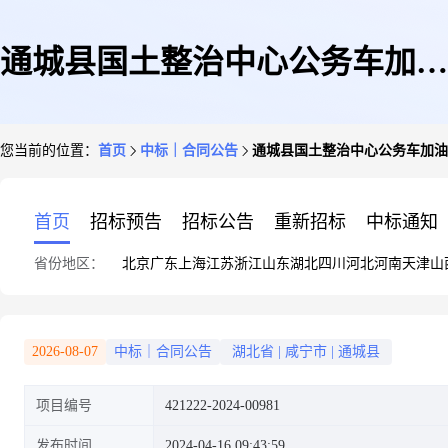
通城县国土整治中心公务车加油
您当前的位置：
首页
中标｜合同公告
通城县国土整治中心公务车加油
合同公告
首页
招标预告
招标公告
重新招标
中标通知
省份地区：
北京
广东
上海
江苏
浙江
山东
湖北
四川
河北
河南
天津
山
2026-08-07
中标｜合同公告
湖北省
|
咸宁市
|
通城县
项目编号
421222-2024-00981
发布时间
2024-04-16 09:43:59