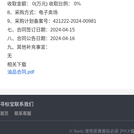
收取金额：
0(万元)
收取比例：
0%
8、采购方式：
电子卖场
9、采购计划备案号：
421222-2024-00981
七、合同签订日期：
2024-04-15
八、合同公告日期：
2024-04-16
九、其他补充事宜：
无
相关下载
油品合同.pdf
寻标宝
联系我们
首页
联系客服
© Baidu
使用爱番番前必读
沪ICP备