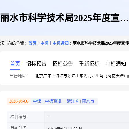
丽水市科学技术局2025年度宣传
您当前的位置：
首页
中标｜中标通知
丽水市科学技术局2025年度宣
合作项目单一来源公示
首页
招标预告
招标公告
重新招标
中标通知
省份地区：
北京
广东
上海
江苏
浙江
山东
湖北
四川
河北
河南
天津
山
2026-08-06
中标｜中标通知
浙江省
|
丽水市
项目编号
发布时间
2025-06-09 19:22:34