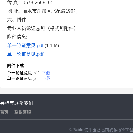
传 真：
0578-2669165
地 址：
丽水市莲都区北苑路190号
六、附件
专业人员论证意见（格式见附件）
附件信息:
单一论证意见.pdf
(1.1 M)
单一论证意见.pdf
附件下载
单一论证意见.pdf
下载
单一论证意见.pdf
下载
寻标宝
联系我们
首页
联系客服
© Baidu
使用爱番番前必读
沪ICP备