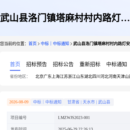
武山县洛门镇塔麻村村内路灯安
您当前的位置：
首页
中标｜中标通知
武山县洛门镇塔麻村村内路灯安
装工程招标公告-竞价结果
首页
招标预告
招标公告
重新招标
中标通知
省份地区：
北京
广东
上海
江苏
浙江
山东
湖北
四川
河北
河南
天津
山
2026-08-09
中标｜中标通知
甘肃省
|
天水市
|
武山县
项目编号
LMZWJS2023-001
发布时间
2025-06-29 22:26:13