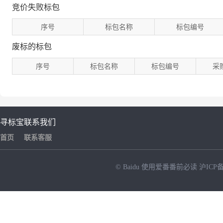
竞价失败标包
序号
标包名称
标包编号
废标的标包
序号
标包名称
标包编号
采
寻标宝
联系我们
首页
联系客服
© Baidu
使用爱番番前必读
沪ICP备
NEW
HOT