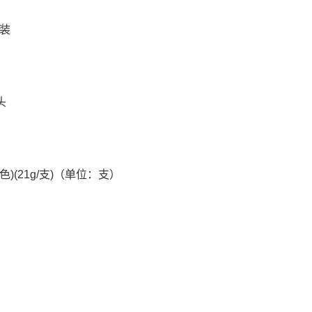
支装
头
白色)(21g/支)（单位：支）