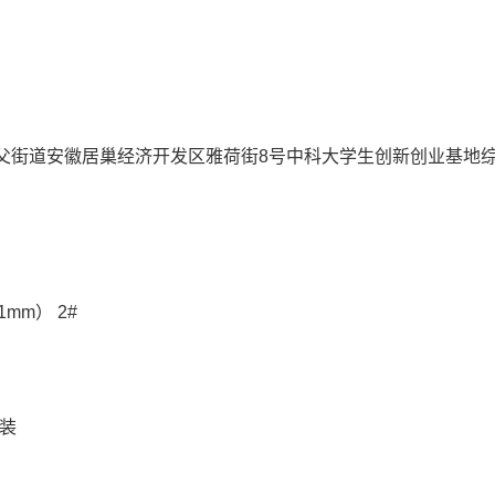
父街道安徽居巢经济开发区雅荷街8号中科大学生创新创业基地
1mm） 2#
支装