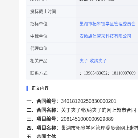
投标截止时间
招标单位
巢湖市柘皋镇学区管理委员会
中标单位
安徽旗信智采科技有限公司
代理单位
相关产品
夹子
收纳夹子
联系方式
：13965433652
：18110907609
正文内容
一、合同编号
：
34018120250830000201
二、合同名称
：
关于夹子/收纳夹子的网上超市合同
三、项目编号
：
2061451000000929889
四、项目名称
：
巢湖市柘皋学区管理委员会网上超
五、合同主体