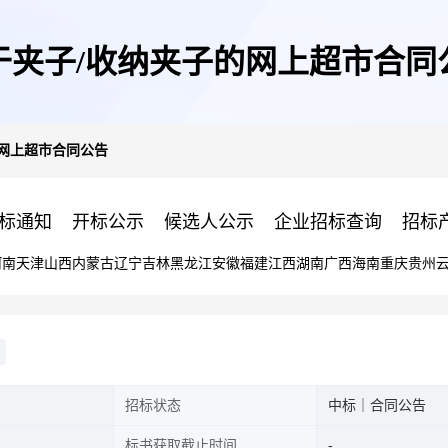
于夹子/收纳夹子的网上超市合同
的网上超市合同公告
标通知
开标公示
候选人公示
企业招标查询
招标
河南
天津
山西
内蒙古
辽宁
吉林
黑龙江
安徽
福建
江西
湖南
广西
海南
重庆
贵州
招标状态
中标｜合同公告
标书获取截止时间