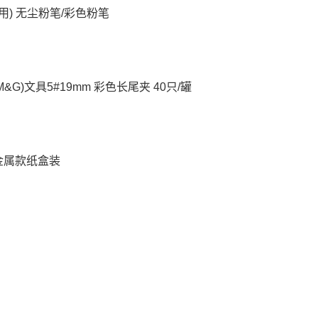
两用) 无尘粉笔/彩色粉笔
M&G)文具5#19mm 彩色长尾夹 40只/罐
号金属款纸盒装