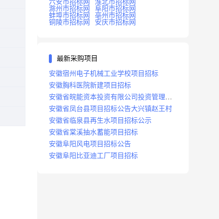
六安市招标网
淮北市招标网
滁州市招标网
阜阳市招标网
蚌埠市招标网
亳州市招标网
铜陵市招标网
安庆市招标网
最新采购项目
安徽宿州电子机械工业学校项目招标
安徽胸科医院新建项目招标
安徽省皖能资本投资有限公司投资管理系
统建设项目招标
安徽省凤台县项目招标公告大兴镇赵王村
安徽省临泉县再生水项目招标公示
安徽省棠溪抽水蓄能项目招标
安徽阜阳风电项目招标公告
安徽阜阳比亚迪工厂项目招标