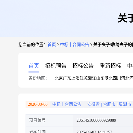
关
您当前的位置：
首页
中标｜合同公告
关于夹子/收纳夹子
首页
招标预告
招标公告
重新招标
中
省份地区：
北京
广东
上海
江苏
浙江
山东
湖北
四川
河北
2026-08-06
中标｜合同公告
安徽省
|
合肥市
|
巢湖市
项目编号
2061451000000929889
发布时间
2025-09-02 14:41:57