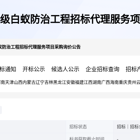
市本级白蚁防治工程招标代理服务
白蚁防治工程招标代理服务项目采购询价公告
标通知
开标公示
候选人公示
企业招标查询
招标
河南
天津
山西
内蒙古
辽宁
吉林
黑龙江
安徽
福建
江西
湖南
广西
海南
重庆
贵州
招标状态
招标｜招标
标书获取截止时间