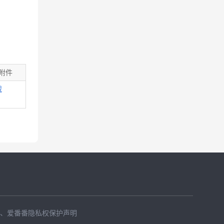
附件
载
、
爱番番隐私权保护声明