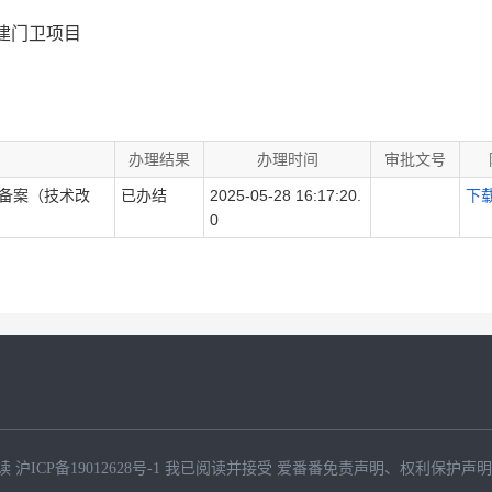
建门卫项目
办理结果
办理时间
审批文号
备案（技术改
已办结
2025-05-28 16:17:20.
下
0
读
沪ICP备19012628号-1
我已阅读并接受
爱番番免责声明
、
权利保护声明