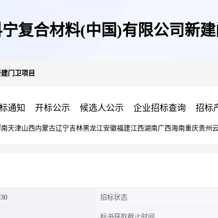
宁复合材料(中国)有限公司新
新建门卫项目
标通知
开标公示
候选人公示
企业招标查询
招标
河南
天津
山西
内蒙古
辽宁
吉林
黑龙江
安徽
福建
江西
湖南
广西
海南
重庆
贵州
930
招标状态
标书获取截止时间