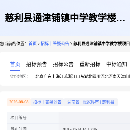
慈利县通津铺镇中学教学楼项
您当前的位置：
首页
招标｜答疑公告
慈利县通津铺镇中学教学楼项目
目-澄清公告
首页
招标预告
招标公告
重新招标
中标通知
省份地区：
北京
广东
上海
江苏
浙江
山东
湖北
四川
河北
河南
天津
山
2026-08-08
招标｜答疑公告
湖南省
|
张家界市
|
慈利县
项目编号
发布时间
2026-04-14 14:13:46