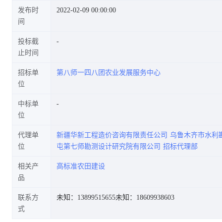
发布时
2022-02-09 00:00:00
间
投标截
止时间
招标单
第八师一四八团农业发展服务中心
位
中标单
位
代理单
新疆华新工程造价咨询有限责任公司
乌鲁木齐市水利
位
屯第七师勘测设计研究院有限公司
招标代理部
相关产
高标准农田建设
品
联系方
未知：13899515655
未知：18609938603
式