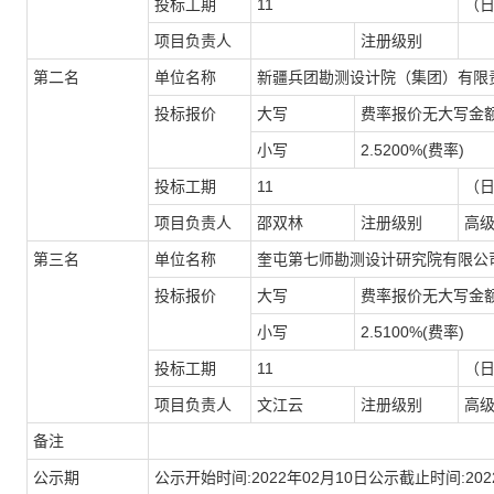
投标工期
11
（
项目负责人
注册级别
第二名
单位名称
新疆兵团勘测设计院（集团）有限
投标报价
大写
费率报价无大写金
小写
2.5200%(费率)
投标工期
11
（
项目负责人
邵双林
注册级别
高
第三名
单位名称
奎屯第七师勘测设计研究院有限公
投标报价
大写
费率报价无大写金
小写
2.5100%(费率)
投标工期
11
（
项目负责人
文江云
注册级别
高
备注
公示期
公示开始时间:2022年02月10日公示截止时间:202