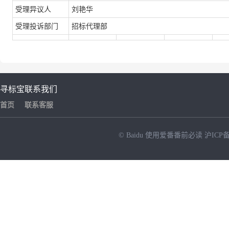
受理异议人
刘艳华
受理投诉部门
招标代理部
寻标宝
联系我们
首页
联系客服
© Baidu
使用爱番番前必读
沪ICP备
NEW
HOT