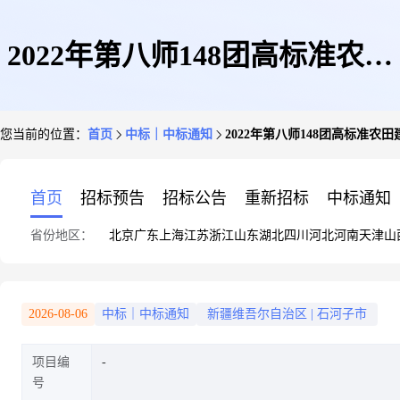
2022年第八师148团高标准农田
您当前的位置：
首页
中标｜中标通知
2022年第八师148团高标准农
建设项目-设计中标候选人公示
首页
招标预告
招标公告
重新招标
中标通知
省份地区：
北京
广东
上海
江苏
浙江
山东
湖北
四川
河北
河南
天津
山
2026-08-06
中标｜中标通知
新疆维吾尔自治区
|
石河子市
项目编
号