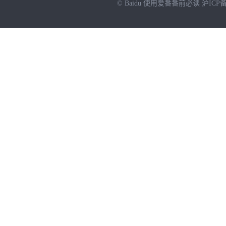
© Baidu
使用爱番番前必读
沪ICP备
NEW
HOT
暂时没有搜索结果…