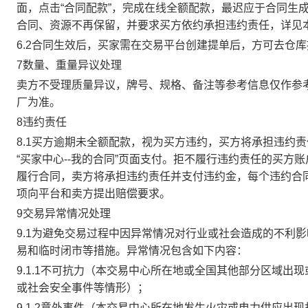
面，点击“合同配款”，完成在线全额配款，最迟应于合同生成当
合同、资源不再保留，并要求买方依约承担违约责任，详见
6.2合同生效后，买家需在交易平台创建提单后，方可去仓
7数量、重量异议处理
卖方不受理质量异议，牌号、规格、备注等参考信息仅作参
厂为准。
8违约责任
8.1买方逾期未全额配款，视为买方违约，买方将承担违约
“买家中心--我的合同”页面支付。拒不履行违约责任的买
履行合同，卖方将承担违约责任并支付违约金，每个违约合同
项向平台和卖方提出赔偿要求。
9交易异常情况处理
9.1为避免交易过程中因异常情况对行业或社会造成的不利
易和临时闭市等措施。异常情况包含如下内容：
9.1.1不可抗力（本交易中心所在地或全国其他部分区域
或社会安全事件等情形）；
9.1.2意外事件（本交易中心所在地发生火灾或电力供应出