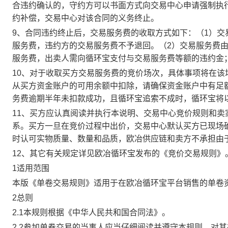
合违约确认的，守约方可以书面方式向交易中心申请强制执
约补偿，交易中心对该合同的义务终止。
9、合同违约终止后，交易服务费的收取方式如下：（1）
服务费，违约方的交易服务费不予退回。（2）交易服务费
服务费，出卖人需向循环宝支付与交易服务费等额的违约金
10、对于收取买方交易服务费的竞价场次，具体事项将在
从买方资金账户的可用余额中扣除，请确保资金账户中有足
务费逾期半年未扣款成功，且循环宝追索不成时，循环宝将
11、买方应认真阅读并执行本说明、交易中心竞价规则和
系。买方一旦在竞价过程中出价，交易中心默认买方已现场
时认可实物质量、数量和品质，欧冶供应链和卖方不承担由
12、其它有关规定详见欧冶循环宝发布的《竞价交易规则》
1适用范围
本版《单卷交易规则》适用于在欧冶循环宝平台销售的单卷
2总则
2.1本规则根据《中华人民共和国合同法》。
2.2参加单卷交易的当事人应当仔细阅读并遵守本规则，对