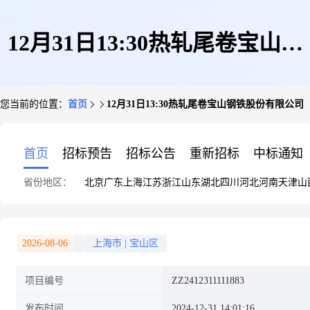
12月31日13:30热轧尾卷宝山钢
您当前的位置：
首页
12月31日13:30热轧尾卷宝山钢铁股份有限公司
铁股份有限公司
首页
招标预告
招标公告
重新招标
中标通知
省份地区：
北京
广东
上海
江苏
浙江
山东
湖北
四川
河北
河南
天津
山
2026-08-06
上海市
|
宝山区
项目编号
ZZ2412311111883
发布时间
2024-12-31 14:01:16