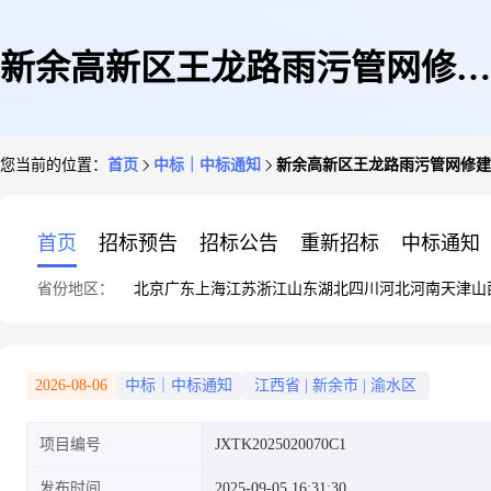
新余高新区王龙路雨污管网修建
您当前的位置：
首页
中标｜中标通知
新余高新区王龙路雨污管网修建
工程(第二次)预成交公示
首页
招标预告
招标公告
重新招标
中标通知
省份地区：
北京
广东
上海
江苏
浙江
山东
湖北
四川
河北
河南
天津
山
2026-08-06
中标｜中标通知
江西省
|
新余市
|
渝水区
项目编号
JXTK2025020070C1
发布时间
2025-09-05 16:31:30