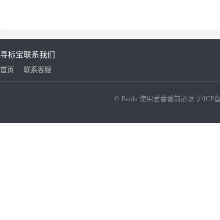
寻标宝
联系我们
首页
联系客服
© Baidu
使用爱番番前必读
沪ICP备
NEW
HOT