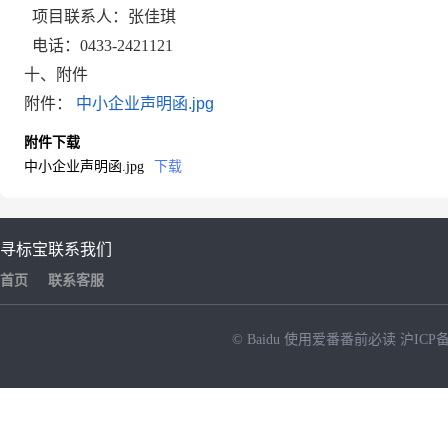
项目联系人：张佳琪
电话：
0433-2421121
十、附件
附件：
中小企业声明函.jpg
附件下载
中小企业声明函.jpg
下载
寻标宝
联系我们
首页
联系客服
© Baidu
使用爱番番前必读
沪ICP备
NEW
HOT