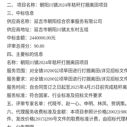
二、
项目名称：
朝阳川镇
2024年秸秆打捆离田项目
三、
中标
信息
供应商名称
：延吉市朝阳综合农事服务有限公司
供应商地址
：
延吉市朝阳川镇太东村五组
中标
金额：
2440000.00元
评审总得分：
90.80
四、主要标的信息
名称：朝阳川镇
2024年秸秆打捆离田项目
服务范围
：对全镇
10200公顷旱田进行打捆离田(详见招标文
服务要求
：对全镇
10200公顷旱田进行打捆离田(详见招标文
服务时间
：自合同签订之日起至
2025年4月25日前完成秸
服务标准
：符合国家、行业标准及招标文件要求
五、
评审专家名单：
代晓岑、赵一心、申明、林凤、贺炳策
六、
代理服务收费标准及金额：
本项目参照计价格
[2002]
件、发改价格[2015]299号文件的取费标准计费，
由招标代理