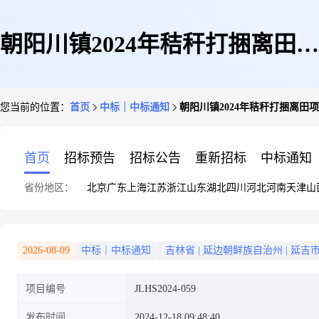
朝阳川镇2024年秸秆打捆离田项
您当前的位置：
首页
中标｜中标通知
朝阳川镇2024年秸秆打捆离田
目中标结果公告
首页
招标预告
招标公告
重新招标
中标通知
省份地区：
北京
广东
上海
江苏
浙江
山东
湖北
四川
河北
河南
天津
山
2026-08-09
中标｜中标通知
吉林省
|
延边朝鲜族自治州
|
延吉
项目编号
JLHS2024-059
发布时间
2024-12-18 09:48:40