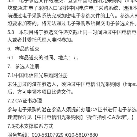
5.2
电子参选文件的递交：登录
中国电信阳光采购网（
http
块或通过“电子采购入口”跳转中国电信电子采购系统，选择
前通过
电子采购系统
完成加密电子参选文件的上传。参选人
照要求加密的，将无法通过
电子采购系统
提交电子参选文件
5.3
本项目将于参选文件递交截止同一时间通过中国电信电
人或者其委托代理人准时参加。
6.
样品的递交
6.1
样品递交的时间、地点：
/
。
7.
参选人注册
7.1
中国电信阳光采购网
注册
未注册过的潜在参选人，须通过
中国电信阳光采购网（
https
后，方可申领本项目比选文件。
7.2 CA
证书办理
参与电子采购的潜在参选人须提前办理
CA
证书进行电子参选
理流程
详见【
中国电信阳光采购网
】“操作指引
-CA
办理”。
】
7.3
技术支撑联系方式
服务热线：
010-56107929 /010-56107880