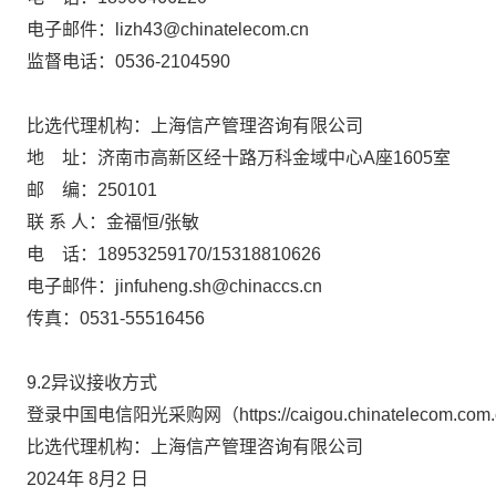
电子邮件：
lizh43@chinatelecom.cn
监督电话：
0536-2104590
比选代理机构：上海信产管理咨询有限公司
地
址：济南市高新区经十路万科金域中心
A
座
1605
室
邮
编：
250101
联 系 人：金福恒
/
张敏
电
话：
18953259170/15318810626
电子邮件：
jinfuheng.sh@chinaccs.cn
传真：
0531-55516456
9.2
异议接收方式
登录
中国电信阳光采购网（
https://caigou.chinatelecom.com
比选代理机构：上海信产管理咨询有限公司
2024
年
8
月
2
日