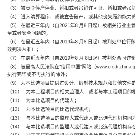
（3）
被责令停产停业、暂扣或者吊销许可证、暂扣或者吊
（4）
进入清算程序，或被宣告破产，或其他丧失履约能力
（5）
在最近三年内（自
2021
年
8
月
8
日起）被相关行业主
量或者安全问题的；
（6）
在最近五年内（自
2019
年
8
月
8
日起）被判处单位行贿
效判决为准）；
（7）
在最近五年内（自
2019
年
8
月
8
日起）被判处合同诈骗
（8）
被最高人民法院在
“
信用中国
”
网站（
www.creditchina.
执行完毕或不再执行的除外；
（9）
为本比选项目提供过设计、编制技术规范和其他文件
（10）
为本工程项目的相关监理人，或者与本工程项目的
（11）
为本比选项目的代建人；
（12）
为本比选项目的比选代理机构；
（13）
与本比选项目的监理人或代建人或比选代理机构同
（14）
与本比选项目的监理人或代建人或比选代理机构存