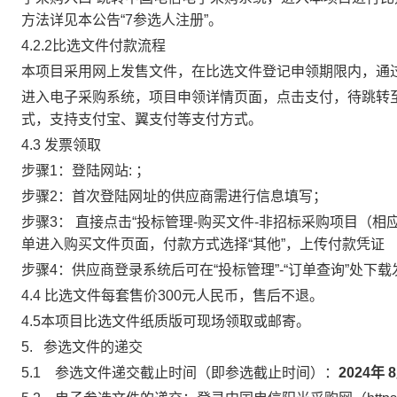
方法详见本公告“
7
参选人注册”。
4.2.2
比选文件付款流程
本项目采用网上发售文件，在比选文件登记申领期限内，通过
进入电子采购系统，项目申领详情页面，点击支付，待跳转至
式，支持支付宝、翼支付等支付方式。
4.3
发票领取
步骤
1
：登陆网站
:
；
步骤
2
：首次登陆网址的供应商需进行信息填写；
步骤
3
： 直接点击“投标管理
-
购买文件
-
非招标采购项目（相
单进入购买文件页面，付款方式选择“其他”，上传付款凭证
步骤
4
：供应商登录系统后可在
“
投标管理
”-“
订单查询
”
处下载
4.4
比选文件每套售价
300
元人民币，售后不退。
4.5
本项目比选文件纸质版可现场领取或邮寄。
5.
参选文件的递交
5.1
参选文件
递交截止时间
（即参选截止时间）：
2024
年
8