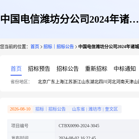
中国电信潍坊分公司2024年诸城
您当前的位置：
首页
招标｜招标公告
中国电信潍坊分公司2024年诸城
ERP系统云DICT服务采购项目
首页
招标预告
招标公告
重新招标
中标通知
省份地区：
北京
广东
上海
江苏
浙江
山东
湖北
四川
河北
河南
天津
山
比选公告
2026-08-10
招标｜招标公告
山东省
|
潍坊市
|
奎文区
项目编号
CTBX0090-2024-3045
发布时间
2024-08-02 16:22:45