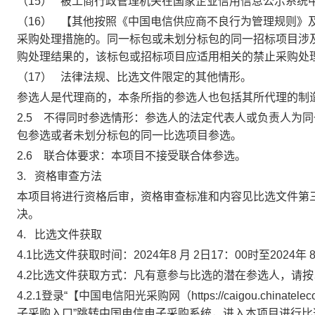
（15）
被工商行政管理机关在国家企业信用信息公示系统
（16）
【其他按照《中国电信供应商不良行为管理规则》
采购处理措施的。同一标包或未划分标包的同一招标项目涉
购处理结果的，该标包或招标项目应适用相关的禁止采购处
（17）
法律法规、比选文件限定的其他情形。
参选人是代理商的，本条所指的参选人也包括其所代理的制
2.5
不得同时参选情形：参选人的法定代表人或负责人为同
包参选或者未划分标包的同一比选项目参选。
2.6
联合体要求：本项目不接受联合体参选。
3.
资格审查方法
本项目将进行资格后审，资格审查标准和内容见比选文件第三
决。
4.
比选文件获取
4.1
比选文件获取时间：
2024
年
8
月
2
日
17
：
00
时至
2024
年
4.2
比选文件获取方式：
凡有意参与比选的潜在参选人，请按
4.2.1
登录“【
中国电信阳光采购网（
https://caigou.chinatele
子采购入口”跳转中国电信电子采购系统，进入本项目进行比