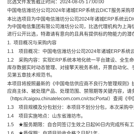
比选文件发售截止时间：2024-08-05 17:00:00
中国电信潍坊分公司
2024
年诸城
ERP
系统云
DICT
服务采购
本比选项目为
中国电信潍坊分公司
2024
年诸城
ERP
系统云
D
为
中国电信集团有限公司潍坊分公司
，比选代理机构为
上海
进行公开比选，特邀请有意向的且具有提供标的物能力的潜
1.
项目概况与采购内容
1.1
项目概况：中国电信潍坊分公司
2024
年诸城
ERP
系统
1.2
采购内容：实现
ERP
系统本地化统一平台建设、全生命
库存数据实时动态管理、对接擎天税务系统，开票自动化、
见第五章技术规范书。
本项目将按照最新的《中国电信供应商不良行为管理规则》
应商主体、被处理产品、处理范围、禁限期等关键内容，请
（
https://caigou.chinatelecom.com.cn/ctscPortal
）查阅《中
1.3
项目规模及分包划分：本项目不划分分包，本次采购中
1.4
项目实施地点：山东省潍坊市。
1.5
★
服务期限
：
自合同签订生效之日起
90
日内完成所有工
1.6
★质保期：
自项目验收合格之日起
1
年。