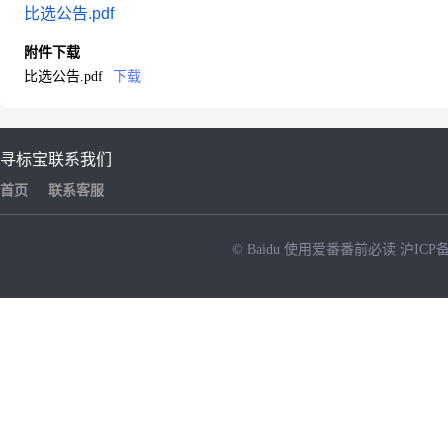
比选公告.pdf
附件下载
比选公告.pdf
下载
寻标宝
联系我们
首页
联系客服
© Baidu
使用爱番番前必读
沪ICP备
NEW
HOT