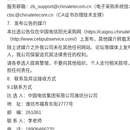
服务邮箱：
zb_support@chinatelecom.cn
（电子采购系统技
ctsc@chinatelecom.cn
（
CA
证书办理技术支撑）
7.
发布公告的媒介
本比选公告
仅在
中国电信阳光采购网（
https://caigou.china
（
http://www.cebpubservice.com/
）
上发布，其他媒介转载
除上述媒介之外我公司未在其他任何网站、论坛等媒体上发
人，我公司保留追究其法律责任的权利。
请各参选人提高警惕，不要向其他组织、个人支付相关款项
担任何责任。
8.
联系及异议接收方式
9.1
联系方式
比 选 人：
中国电信集团有限公司潍坊分公司
地
址：
潍坊市福寿东街
2777
号
邮
编：
261061
联 系 人：李老师
电
话：
18906466220