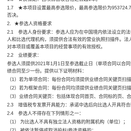
1.7
★
本项目设置最高参选限价，最高参选限价为
953724.
否决。
2.
★参选人资格要求
2.1
参选人身份要求：参选人应为在中国境内依法设立的法
人和比选代理机构
，
须提供合法有效的营业执照扫描件。
法
对本项目或覆盖本项目的经营事项的有效授权。
2.2
业绩要求：
参选人须提供
2021
年
1
月
1
日至参选截止日（单项合同以合同
绩合同至少一份。提供以下证明材料：
（
1
）若为单项合同：每份合同均须提供业绩合同关键页扫
（
2
）若为框架合同：每份合同均须提供业绩合同关键页扫
（
3
）业绩合同关键页：包括体现合同首页、合同标的页、
2.3
增值税专发票开具能力：承诺中选后向比选人开具符合
2.4
参选人不得存在下列情形之一：
（1）
为比选人不具有独立法人资格的附属机构（单位）；
（2）
被依法暂停或取消投标
/
参选资格的；