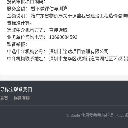
投资审批项目编码：
服务金额： 暂不做评估与测算
金额说明： 按广东省物价局关于调整我省建设工程造价咨询服务
费标准计算。
选取中介机构方式： 直接选取
业务单位咨询电话： 13690084593
监督举报：
中选中介机构名称： 深圳市铭达项目管理有限公司
中介机构联系地址： 深圳市龙华区观湖街道鹭湖社区环观南路9
寻标宝
联系我们
首页
联系客服
© Baidu
使用爱番番前必读
沪ICP备