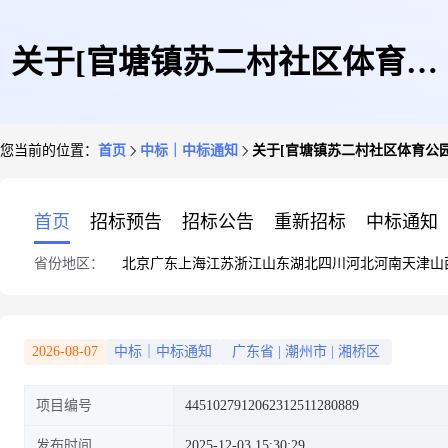
关于[官塘镇苏二村社区体育公
您当前的位置：
首页
中标｜中标通知
关于[官塘镇苏二村社区体育公园
园建设项目(二期)-结算审核]中
首页
招标预告
招标公告
重新招标
中标通知
省份地区：
北京
广东
上海
江苏
浙江
山东
湖北
四川
河北
河南
天津
山
选结果的公告
2026-08-07
中标｜中标通知
广东省
|
潮州市
|
湘桥区
项目编号
4451027912062312511280889
发布时间
2025-12-03 15:30:29