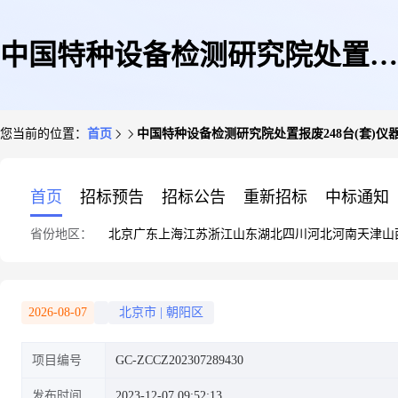
中国特种设备检测研究院处置报
您当前的位置：
首页
中国特种设备检测研究院处置报废248台(套)仪
废248台(套)仪器设备的公告
首页
招标预告
招标公告
重新招标
中标通知
省份地区：
北京
广东
上海
江苏
浙江
山东
湖北
四川
河北
河南
天津
山
2026-08-07
北京市
|
朝阳区
项目编号
GC-ZCCZ202307289430
发布时间
2023-12-07 09:52:13