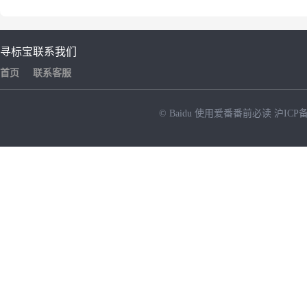
寻标宝
联系我们
首页
联系客服
© Baidu
使用爱番番前必读
沪ICP备
NEW
HOT
暂时没有搜索结果…