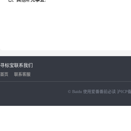
寻标宝
联系我们
首页
联系客服
© Baidu
使用爱番番前必读
沪ICP备
NEW
HOT