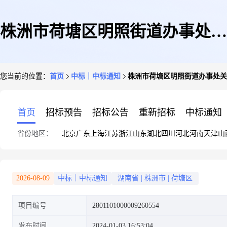
株洲市荷塘区明照街道办事处关
您当前的位置：
首页
中标｜中标通知
株洲市荷塘区明照街道办事处关
于其他商务服务的网上超市采购
首页
招标预告
招标公告
重新招标
中标通知
省份地区：
北京
广东
上海
江苏
浙江
山东
湖北
四川
河北
河南
天津
山
项目成交公告2
2026-08-09
中标｜中标通知
湖南省
|
株洲市
|
荷塘区
项目编号
2801101000009260554
发布时间
2024-01-03 16:53:04