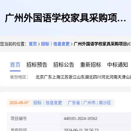
广州外国语学校家具采购项目
您当前的位置：
首页
招标｜信息变更
广州外国语学校家具采购项目(CZ2
(CZ2024-0789)采购更正公告(第
首页
招标预告
招标公告
重新招标
中标通知
省份地区：
北京
广东
上海
江苏
浙江
山东
湖北
四川
河北
河南
天津
山
一次)
2026-08-07
招标｜信息变更
广东省
|
广州市
|
南沙区
项目编号
440101-2024-10562
发布时间
2024-06-11 20:56:23