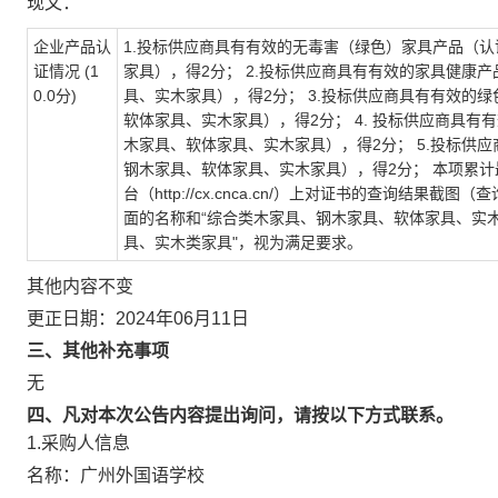
现文：
企业产品认
1.
投标供应商具有有效的无毒害（绿色）家具产品（认
证情况
(1
家具），得
2
分；
2.
投标供应商具有有效的家具健康产
0.0
分
)
具、实木家具），得
2
分；
3.
投标供应商具有有效的绿
软体家具、实木家具），得
2
分；
4.
投标供应商具有有
木家具、软体家具、实木家具），得
2
分；
5.
投标供应
钢木家具、软体家具、实木家具），得
2
分； 本项累计
台（
http://cx.cnca.cn/
）上对证书的查询结果截图（查
面的名称和“综合类木家具、钢木家具、软体家具、实
具、实木类家具
"
，视为满足要求。
其他内容不变
更正日期：
2024年06月11日
三、其他补充事项
无
四、凡对本次公告内容提出询问，请按以下方式联系。
1.采购人信息
名称：
广州外国语学校