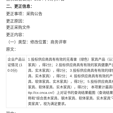
二、更正信息：
更正事项：采购公告
更正原因：
更正采购文件
更正内容：
（一）类型：修改
位置：
商务评审
原文：
企业产品认
1.
投标供应商具有有效的无毒害（绿色）家具产品（认
证情况
(1
家具），得
2
分；
2.
投标供应商具有有效的家具健康产
0.0
分
)
具、实木家具），得
2
分；
3.
投标供应商具有有效的绿
具、实木家具），得
2
分；
4.
投标供应商具有有效的产
具、软体家具、实木家具），得
2
分；
5.
投标供应商具
家具、软体家具、实木家具），得
2
分； 本项累计最高
ttp://cx.cnca.cn/
）上对证书的查询结果截图（查询结果
称和“综合类木家具、钢木家具、软体家具、实木家具
"
类家具
"
，视为满足要求。