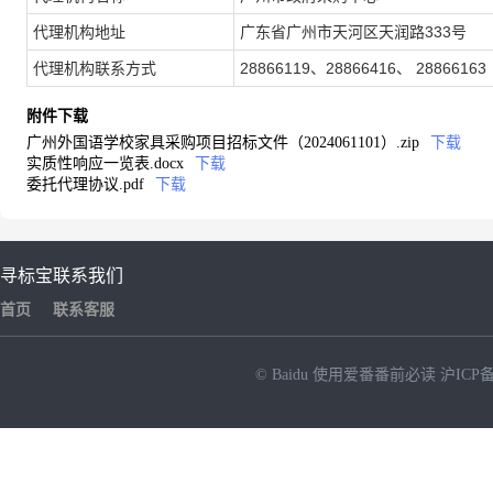
代理机构地址
广东省广州市天河区天润路333号
代理机构联系方式
28866119、28866416、 28866163
附件下载
广州外国语学校家具采购项目招标文件（2024061101）.zip
下载
实质性响应一览表.docx
下载
委托代理协议.pdf
下载
寻标宝
联系我们
首页
联系客服
© Baidu
使用爱番番前必读
沪ICP备
NEW
HOT