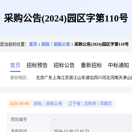
采购公告(2024)园区字第110号
您当前的位置：
首页
招标｜招标公告
采购公告(2024)园区字第110号
首页
招标预告
招标公告
重新招标
中标通知
省份地区：
北京
广东
上海
江苏
浙江
山东
湖北
四川
河北
河南
天津
山
2026-08-06
招标｜招标公告
辽宁省
|
沈阳市
|
浑南区
项目编号
发布时间
2024-12-30 17:16:33