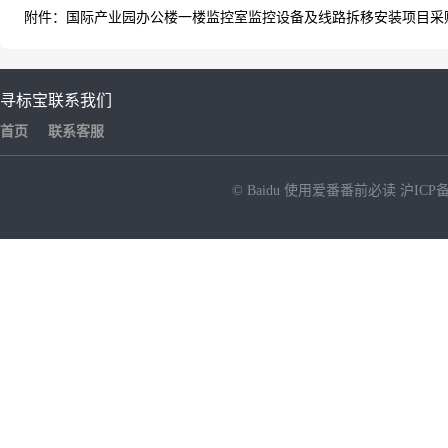
附件：国际产业园办公楼一楼监控室监控设备及线路拆移安装项目采购文
寻标宝
联系我们
首页
联系客服
© Baidu
使用爱番番前必读
沪ICP备
NEW
HOT