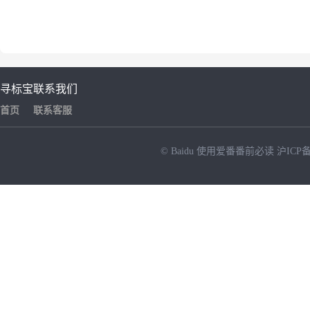
寻标宝
联系我们
首页
联系客服
© Baidu
使用爱番番前必读
沪ICP备
NEW
HOT