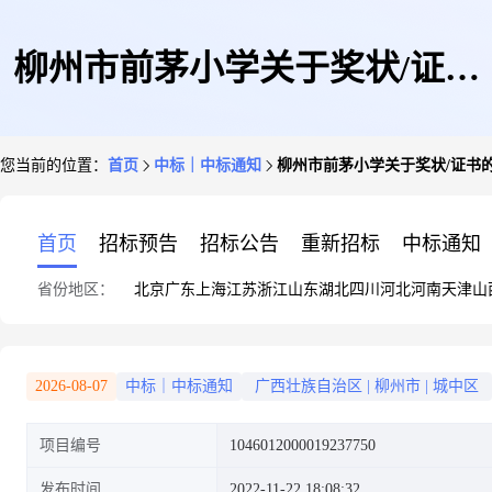
柳州市前茅小学关于奖状/证书
您当前的位置：
首页
中标｜中标通知
柳州市前茅小学关于奖状/证书
的网上超市采购项目成交公告
首页
招标预告
招标公告
重新招标
中标通知
省份地区：
北京
广东
上海
江苏
浙江
山东
湖北
四川
河北
河南
天津
山
2026-08-07
中标｜中标通知
广西壮族自治区
|
柳州市
|
城中区
项目编号
1046012000019237750
发布时间
2022-11-22 18:08:32