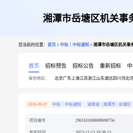
湘潭市岳塘区机关事
您当前的位置：
首页
中标｜中标通知
湘潭市岳塘区机关事
首页
招标预告
招标公告
重新招标
中
省份地区：
北京
广东
上海
江苏
浙江
山东
湖北
四川
河北
2026-08-07
中标｜中标通知
湖南省
|
湘潭市
|
岳塘区
项目编号
2961101000008698756
发布时间
2023-12-13 19:38:13