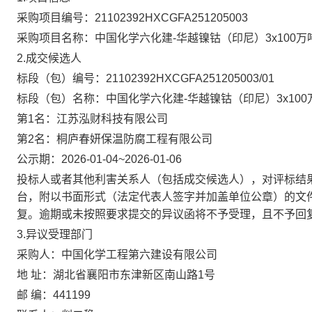
采购项目编号：21102392HXCGFA251205003
采购项目名称：中国化学六化建-华越镍钴（印尼）3x100万
2.
成交
候选人
标段（包）编号：21102392HXCGFA251205003/01
标段（包）名称：中国化学六化建-华越镍钴（印尼）3x100万
第1名：江苏泓财科技有限公司
第2名：桐庐春妍保温防腐工程有限公司
公示期：2026-01-04~2026-01-06
投标人或者其他利害关系人（包括成交候选人），对评标结
台，附以书面形式（法定代表人签字并加盖单位公章）的文
复。逾期或未按照要求提交的异议函将不予受理，且不予回
3.
异议受理部门
采购人：中国化学工程第六建设有限公司
地 址：湖北省襄阳市东津新区南山路1号
邮 编：441199