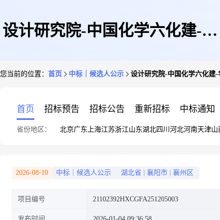
设计研究院-中国化学六化建-华
您当前的位置：
首页
中标｜候选人公示
设计研究院-中国化学六化建-华
越镍钴(印尼)3x100万吨硫磺制
首页
招标预告
招标公告
重新招标
中标通知
省份地区：
北京
广东
上海
江苏
浙江
山东
湖北
四川
河北
河南
天津
山
酸装置EPC工程-材料-保温材料
2026-08-10
中标｜候选人公示
湖北省
|
襄阳市
|
襄州区
项目编号
21102392HXCGFA251205003
成交候选人公示
发布时间
2026-01-04 09:36:58