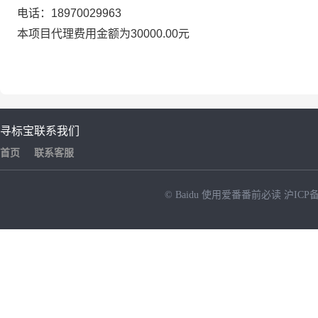
电话：18970029963
本项目代理费用金额为30000.00元
寻标宝
联系我们
首页
联系客服
© Baidu
使用爱番番前必读
沪ICP备
NEW
HOT