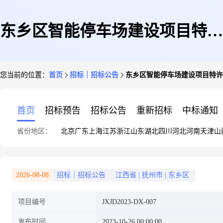
东乡区智能停车场建设项目特许
您当前的位置：
首页
招标｜招标公告
东乡区智能停车场建设项目特许
经营权公开招标采购项目招标公
首页
招标预告
招标公告
重新招标
中标通知
省份地区：
北京
广东
上海
江苏
浙江
山东
湖北
四川
河北
河南
天津
山
告
2026-08-08
招标｜招标公告
江西省
|
抚州市
|
东乡区
项目编号
JXJD2023-DX-007
发布时间
2023-10-26 00:00:00